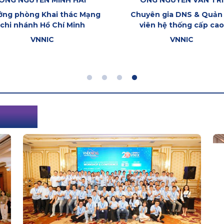
ÔNG NGUYỄN MINH HẢI
ÔNG NGUYỄN VĂN TRÍ
ởng phòng Khai thác Mạng
Chuyên gia DNS & Quản 
chi nhánh Hồ Chí Minh
viên hệ thống cấp cao
VNNIC
VNNIC
NCES