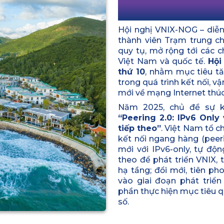
2025 lần 
Hội nghị VNIX-NOG – diễn
thành viên Trạm trung ch
quy tụ, mở rộng tới các 
Việt Nam và quốc tế.
Hội
thứ 10
, nhằm mục tiêu tă
trong quá trình kết nối,
mới về mạng Internet thúc
Năm 2025, chủ đề sự k
“Peering 2.0: IPv6 Only
tiếp theo”
. Việt Nam tổ c
kết nối ngang hàng (peeri
mới với IPv6-only, tự độ
theo để phát triển VNIX,
hạ tầng; đổi mới, tiên p
vào giai đoạn phát triể
phần thực hiện mục tiêu q
số.