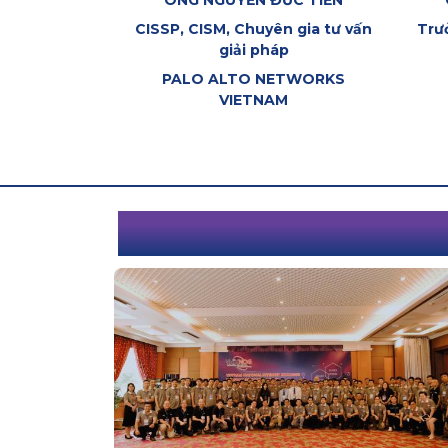
 QUÂN
ÔNG NGUYỄN ĐỨC TIẾN
ng cao cấp
CISSP, CISM, Chuyên gia tư vấn
Trư
giải pháp
COM
PALO ALTO NETWORKS
VIETNAM
VNIX-NOG CONFERE