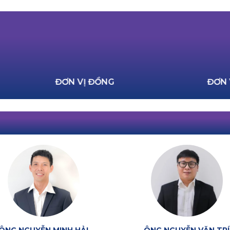
ĐƠN VỊ ĐỒNG
Đ
DIỄN GIẢ