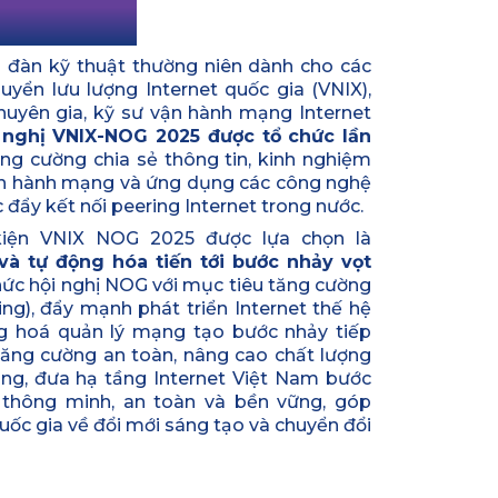
thứ 10
 đàn kỹ thuật thường niên dành cho các
uyển lưu lượng Internet quốc gia (VNIX),
chuyên gia, kỹ sư vận hành mạng Internet
 nghị VNIX-NOG 2025 được tổ chức lần
ng cường chia sẻ thông tin, kinh nghiệm
 vận hành mạng và ứng dụng các công nghệ
 đẩy kết nối peering Internet trong nước.
iện VNIX NOG 2025 được lựa chọn là
 và tự động hóa tiến tới bước nhảy vọt
hức hội nghị NOG với mục tiêu tăng cường
ng), đẩy mạnh phát triển Internet thế hệ
ng hoá quản lý mạng tạo bước nhảy tiếp
 tăng cường an toàn, nâng cao chất lượng
hong, đưa hạ tầng Internet Việt Nam bước
n thông minh, an toàn và bền vững, góp
uốc gia về đổi mới sáng tạo và chuyển đổi